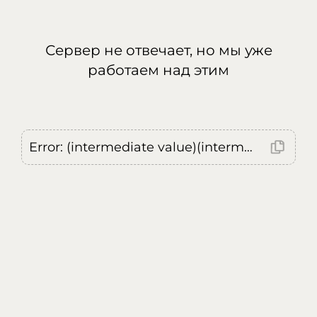
Сервер не отвечает, но мы уже
работаем над этим
Error: (intermediate value)(intermediate value)(intermediate value).replaceAll is not a function