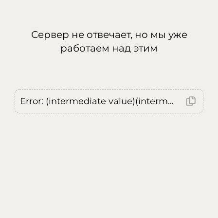
Сервер не отвечает, но мы уже
работаем над этим
Error: (intermediate value)(intermediate value)(intermediate value).replaceAll is not a function